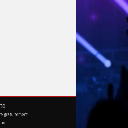
te
ire gratuitement
ion