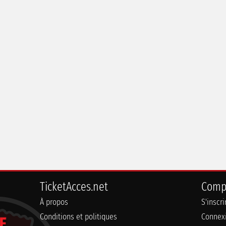
TicketAcces.net
Comp
À propos
S'inscr
Conditions et politiques
Connex