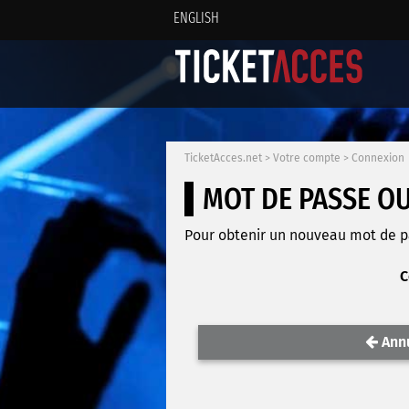
ENGLISH
TicketAcces.net
>
Votre compte
>
Connexion
MOT DE PASSE O
Pour obtenir un nouveau mot de pas
C
Ann