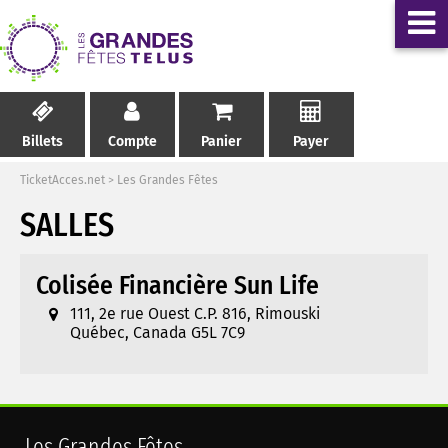
Billets
Compte
Panier
Payer
TicketAcces.net
>
Les Grandes Fêtes
SALLES
Colisée Financière Sun Life
111, 2e rue Ouest C.P. 816, Rimouski
Québec, Canada G5L 7C9
Les Grandes Fêtes