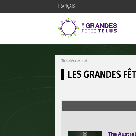
FRANÇAIS
TicketAcces.net
LES GRANDES FÊ
The Austral