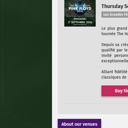
Thursday Se
Les Grandes Fê
Le plus grand
tournée The Ha
Depuis sa créa
qualifié par
invité perso
exceptionnelle
Alliant fidéli
classiques de 
Buy ti
About our venues