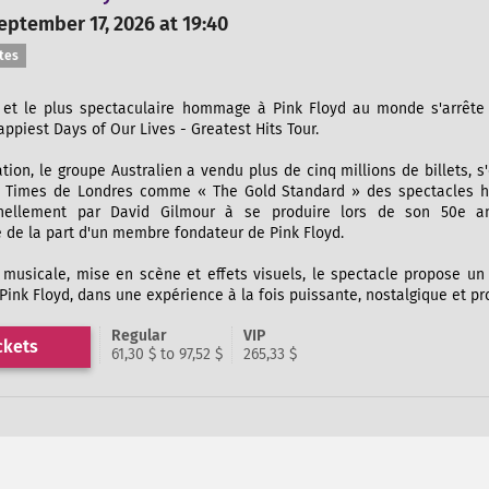
ptember 17, 2026 at 19:40
tes
 et le plus spectaculaire hommage à Pink Floyd au monde s'arrête
ppiest Days of Our Lives - Greatest Hits Tour.
tion, le groupe Australien a vendu plus de cinq millions de billets, s
 le Times de Londres comme « The Gold Standard » des spectacles
nnellement par David Gilmour à se produire lors de son 50e an
 de la part d'un membre fondateur de Pink Floyd.
té musicale, mise en scène et effets visuels, le spectacle propose u
Pink Floyd, dans une expérience à la fois puissante, nostalgique et 
Regular
VIP
ckets
61,30 $ to 97,52 $
265,33 $