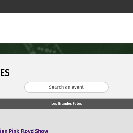
TES
Les Grandes Fêtes
ian Pink Floyd Show